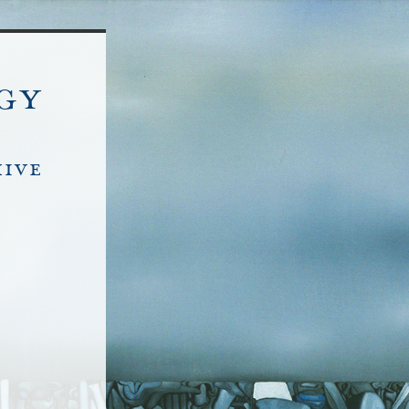
gy
ive